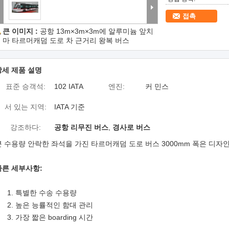
접촉
큰 이미지 :
공항 13m×3m×3m에 알루미늄 앞치
마 타르머캐덤 도로 차 근거리 왕복 버스
상세 제품 설명
표준 승객석:
102 IATA
엔진:
커 민스
서 있는 지역:
IATA 기준
강조하다:
공항 리무진 버스
,
경사로 버스
큰 수용량 안락한 좌석을 가진 타르머캐덤 도로 버스 3000mm 폭은 디
빠른 세부사항:
1. 특별한 수송 수용량
2. 높은 능률적인 함대 관리
3. 가장 짧은 boarding 시간