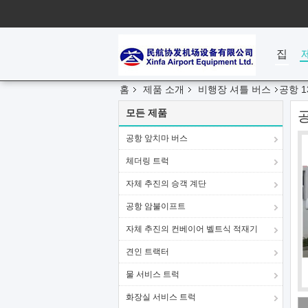
집
홈
제품 소개
비행장 셔틀 버스
공항 
모든 제품
공항 앞치마 버스
체더링 트럭
자체 추진의 승객 계단
공항 암불이프트
자체 추진의 컨베이어 벨트식 적재기
견인 트랙터
물 서비스 트럭
화장실 서비스 트럭