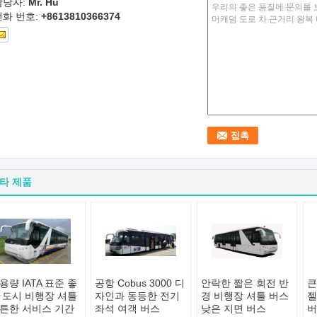
담당자:
Mr. Hu
전화 번호:
+8613810366374
타 제품
용량 IATA 표준 좋
공항 Cobus 3000 디
안락한 짧은 회전 반
큰
 도시 비행장 셔틀
자인과 동등한 전기
경 비행장 셔틀 버스
젤
튼한 서비스 기간
좌석 여객 버스
낮은 지면 버스
버