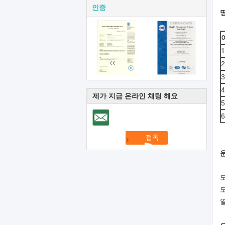
인증
1
2
3
4
제가 지금 온라인 채팅 해요
5
6
모
모
열