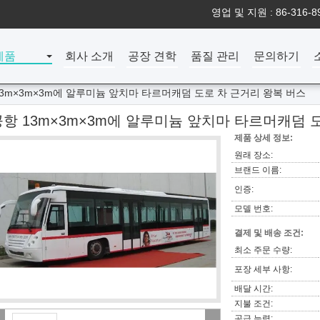
영업 및 지원 :
86-316-8
제품
회사 소개
공장 견학
품질 관리
문의하기
13m×3m×3m에 알루미늄 앞치마 타르머캐덤 도로 차 근거리 왕복 버스
공항 13m×3m×3m에 알루미늄 앞치마 타르머캐덤 
제품 상세 정보:
원래 장소:
브랜드 이름:
인증:
모델 번호:
결제 및 배송 조건:
최소 주문 수량:
포장 세부 사항:
배달 시간:
지불 조건:
공급 능력: