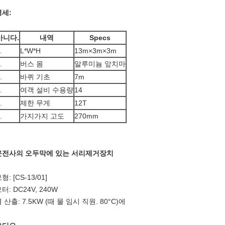
명세:
아니다.
내역
Specs
.
L*W*H
13m×3m×3m
.
버스 몸
알루미늄 앞치마
.
바퀴 기초
7m
.
여객 설비 수용량
14
.
제한 무게
12T
.
가지가지 고도
270mm
운전사의 오두막에 있는 서리제거장치
형: [CS-13/01]
터: DC24V, 240W
 산출: 7.5KW (때 물 임시 직원. 80°C)에