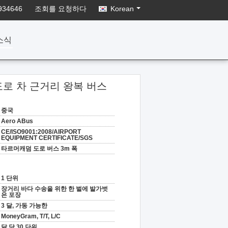
934646
조회를 요청하다
Korean
소식
도로 차 근거리 왕복 버스
중국
Aero ABus
CE/ISO9001:2008/AIRPORT
EQUIPMENT CERTIFICATE/SGS
타르머캐덤 도로 버스 3m 폭
1 단위
장거리 바다 수송을 위한 한 벌에 발가벗
은 포장
3 달, 가동 가능한
MoneyGram, T/T, L/C
달 당 30 단위