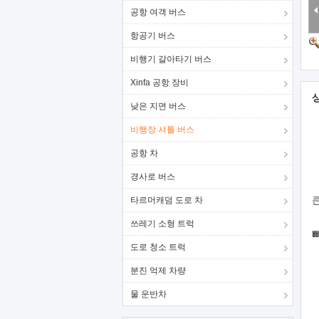
공항 여객 버스
항공기 버스
비행기 갈아타기 버스
Xinfa 공항 장비
낮은 지면 버스
비행장 셔틀 버스
공항 차
경사로 버스
타르머캐덤 도로 차
쓰레기 소형 트럭
도로 청소 트럭
분진 억제 차량
물 운반차