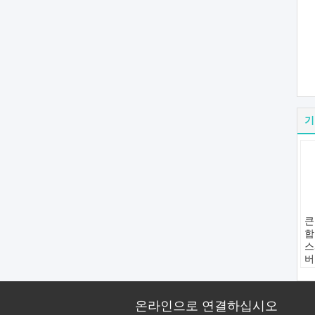
기
큰
합
스
버
틀
응
여
온라인으로 연결하십시오
표