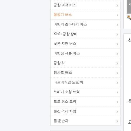
공항 여객 버스
항공기 버스
비행기 갈아타기 버스
Xinfa 공항 장비
낮은 지면 버스
비행장 셔틀 버스
공항 차
경사로 버스
타르머캐덤 도로 차
쓰레기 소형 트럭
도로 청소 트럭
분진 억제 차량
물 운반차