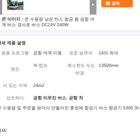
접촉
큰 이미지 :
큰 수용량 낮은 탄소 합금 몸 공항 여
객 버스 경사로 버스 DC24V 240W
상세 제품 설명
응용 프로그램:
공항 여객 이동
표준 승객석:
14의 좌석
커 민스
최소한도 도는
13500mm
엔진:
반경:
서 있는 지역:
24m2
강조하다:
공항 리무진 버스
,
공항 차
큰 수용량 및 주문을 받아서 만들어진 훈장에 항공기 버스 항공기 5300 좌
묘사: