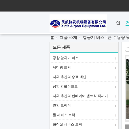
집
홈
제품 소개
항공기 버스
큰 수용량 낮
모든 제품
큰
공항 앞치마 버스
체더링 트럭
자체 추진의 승객 계단
공항 암불이프트
자체 추진의 컨베이어 벨트식 적재기
견인 트랙터
물 서비스 트럭
화장실 서비스 트럭