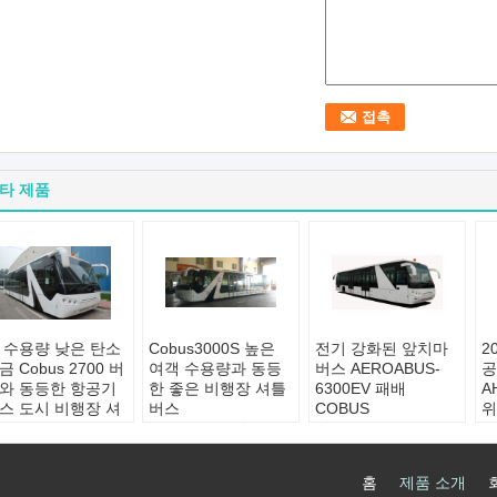
타 제품
 수용량 낮은 탄소
Cobus3000S 높은
전기 강화된 앞치마
2
금 Cobus 2700 버
여객 수용량과 동등
버스 AEROABUS-
공
와 동등한 항공기
한 좋은 비행장 셔틀
6300EV 패배
A
스 도시 비행장 셔
버스
COBUS
위
응용 프로그램:
공항
힘:
Elctriocal
S
용 프로그램:
공항
장비
좌석:
14
응
객 이동
표준 승객석:
110
수용 인원:
110명의
여
홈
제품 소개
준 승객석:
13의
엔진:
커 민스
여객
표