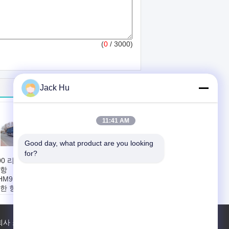
(
0
/ 3000)
Jack Hu
11:41 AM
Good day, what product are you looking 
for?
00 리터 110 여객
디젤 엔진 조정가능
항
한 좌석 항공기 버스
HM910/AHM913를
공항 리무진 버스
한 항공기 버스 14
12300kgs
eater 버스
표준 승객석:
맞춤형
용 프로그램:
공항
엔진:
커 민스
객 이동
서 있는 지역:
IATA
회사 소개
공장 투어
접촉
사이트맵
준 승객석:
14의
기준