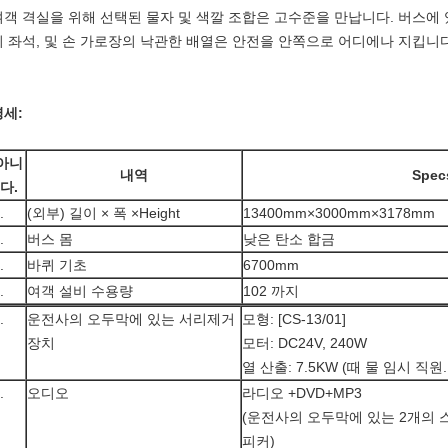
여객 격실을 위해 선택된 물자 및 색깔 조합은 고수준을 만납니다. 버스에 
지 좌석, 및 손 가로장의 낙관한 배열은 안전을 안쪽으로 어디에나 지킵니
명세:
아니
내역
Spec
다.
.
(외부) 길이 × 폭 ×Height
13400mm×3000mm×3178mm
.
버스 몸
낮은 탄소 합금
.
바퀴 기초
6700mm
.
여객 설비 수용량
102 까지
.
운전사의 오두막에 있는 서리제거
모형: [CS-13/01]
장치
모터: DC24V, 240W
열 산출: 7.5KW (때 물 임시 직원.
.
오디오
라디오 +DVD+MP3
(운전사의 오두막에 있는 2개의 스
피커)