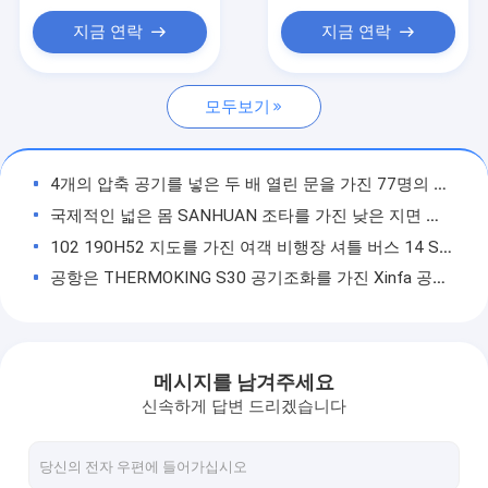
자체 추진의 컨베이어 벨트식 적재기
지금 연락
지금 연락
견인 트랙터
모두보기
물 서비스 트럭
화장실 서비스 트럭
4개의 압축 공기를 넣은 두 배 열린 문을 가진 77명의 여객 공항 리무진 버스
공항 여객 버스
국제적인 넓은 몸 SANHUAN 조타를 가진 낮은 지면 버스
102 190H52 지도를 가진 여객 비행장 셔틀 버스 14 Seater 버스 - 산성 건전지
항공기 버스
공항은 THERMOKING S30 공기조화를 가진 Xinfa 공항 장비를 코치합니다
비행기 갈아타기 버스
경사로 버스 13m 고용량 큰 여객 서 있는 지역
110명의 여객 공항 리무진 버스, 4개의 치기 디젤 엔진 공항 차
Xinfa 공항 장비
낮은 탄소 합금 강철 몸 비행기 갈아타기 차, 권리/왼손 드라이브 버스 앞치마 버스
메시지를 남겨주세요
낮은 지면 버스
좌측/오른손 드라이브 국제적인 근거리 왕복 버스 Xinfa 공항 장비
신속하게 답변 드리겠습니다
큰 수용량 102 여객 Xinfa 공항 장비 공항 앞치마 버스
비행장 셔틀 버스
4개의 치기 디젤 엔진 공항 차, 102명의 여객 비행장 셔틀 버스