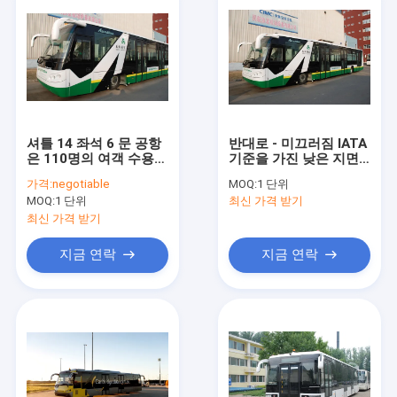
셔틀 14 좌석 6 문 공항
반대로 - 미끄러짐 IATA
은 110명의 여객 수용량
기준을 가진 낮은 지면
을 위한 디젤 엔진을 마
타르머캐덤 도로 차 앞
가격:
negotiable
MOQ:
1 단위
칩니다
치마 버스
MOQ:
1 단위
최신 가격 받기
최신 가격 받기
지금 연락
지금 연락