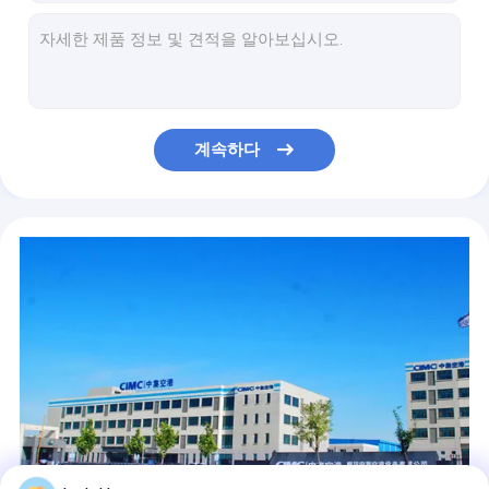
공항 차
큰 수용량 200 리터 비행기 갈아타기 버스 Xinfa 공항 장비
알루미늄 앞치마를 가진 공항에 4개의 치기 디젤 엔진 근거리 왕복 버스
경사로 버스
알루미늄 몸 24 좌석 110 여객 국제적인 근거리 왕복 버스 앞치마 버스
알루미늄 몸 24 좌석 비행장 셔틀 버스, 4개의 치기 디젤 엔진 버스
타르머캐덤 도로 차
고품질 24의 표준 좌석 및 주문을 받아서 만들어진 디자인을 가진 경사로 버스
계속하다
쓰레기 소형 트럭
7100mm 바퀴 기초를 가진 호화스러운 라디오 + DVD + MP3 77 여객 공항 앞치마 버스
190H52 지도를 가진 국제 경기 14 Seater 공항 여객 버스 - 산성 건전지
도로 청소 트럭
압축 공기를 넣은 현탁액을 가진 77명의 여객 항공기 버스를 조타하는 SANHUAN
분진 억제 차량
조정가능한 좌석 비행기 갈아타기 버스, 정면 차축 벤즈 733.W14 왼손 드라이브 버스
THERMOKING S30 공기조화를 가진 튼튼한 12250kg Xinfa 공항 장비
물 운반차