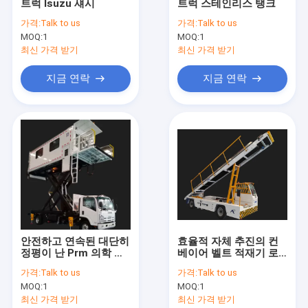
트럭 Isuzu 섀시
트럭 스테인리스 탱크
공장 견학
가격:
Talk to us
가격:
Talk to us
MOQ:
1
MOQ:
1
품질 관리
최신 가격 받기
최신 가격 받기
문의하기
지금 연락
지금 연락
소식
조회를 요청하다
공항 앞치마 버스
체더링 트럭
안전하고 연속된 대단히
효율적 자체 추진의 컨
정평이 난 Prm 의학 공
베이어 벨트 적재기 로
자체 추진의 승객 계단
항 암불이프트
딩과 하선작업
가격:
Talk to us
가격:
Talk to us
공항 암불이프트
MOQ:
1
MOQ:
1
최신 가격 받기
최신 가격 받기