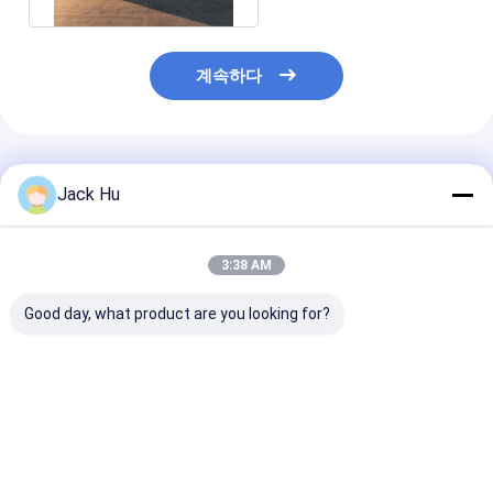
계속하다
추천된 제품
Jack Hu
3:38 AM
Good day, what product are you looking for?
51 여객 4 치기 디젤 엔
튼튼한 알루미늄 앞치마
THERMOKING 
진 공항 리무진 버스
도시 비행장 셔틀 공항
기조화를 가진 공
KG-B4270
은 13m×3m×3m를 코
무진 버스 13 Se
치합니다
스
최고의 가격
최고의 가격
최고의 