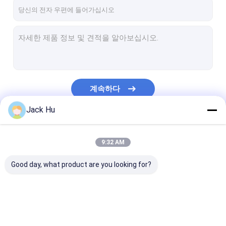
공장 견학
품질 관리
문의하기
소식
계속하다
조회를 요청하다
Jack Hu
우리의 카테고리
9:32 AM
공항 앞치마 버스
Good day, what product are you looking for?
체더링 트럭
자체 추진의 승객 계단
공항 암불이프트
공항 앞치마 버스
체더링 트럭
자체 추진의 승객