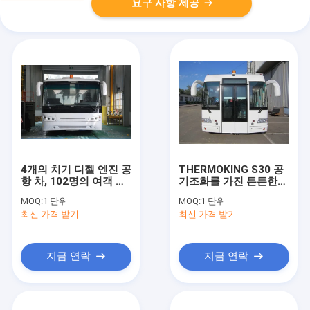
요구 사항 제공
4개의 치기 디젤 엔진 공
THERMOKING S30 공
항 차, 102명의 여객 비
기조화를 가진 튼튼한
행장 셔틀 버스
12250kg Xinfa 공항 장
MOQ:
1 단위
MOQ:
1 단위
비
최신 가격 받기
최신 가격 받기
지금 연락
지금 연락