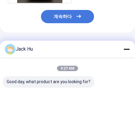
계속하다
추천된 제품
Jack Hu
9:27 AM
Good day, what product are you looking for?
큰 수용량 공항 앞치마
THERMOKING S30 공
6700mm 바퀴
버스 공항 VIP 차
기조화를 가진 튼튼한
가진 102명의 
13650mm×2700mm×3178mm
12250kg Xinfa 공항
Xinfa 공항 장비
장비
최고의 가격
최고의 가격
최고의 