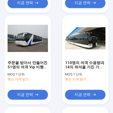
지금 연락
지금 연락
주문을 받아서 만들어진
110명의 여객 수용량과
51명의 여객 Vip 비행장
14의 좌석을 가진 가득
셔틀 항공기 버스
차있는 알루미늄 몸 공
MOQ:
1 단위
MOQ:
1 단위
10600mm×2700mm×3170mm
항 앞치마 버스
최신 가격 받기
최신 가격 받기
지금 연락
지금 연락