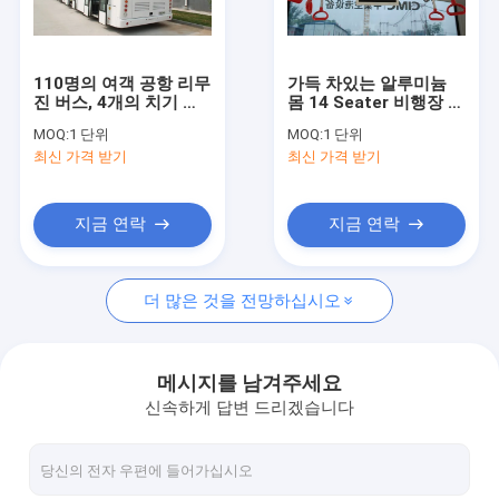
공장 견학
품질 관리
110명의 여객 공항 리무
가득 차있는 알루미늄
진 버스, 4개의 치기 디
몸 14 Seater 비행장 셔
문의하기
젤 엔진 공항 차
틀 버스 종점 버스
MOQ:
1 단위
MOQ:
1 단위
12250kgs
최신 가격 받기
최신 가격 받기
소식
조회를 요청하다
지금 연락
지금 연락
더 많은 것을 전망하십시오
공항 앞치마 버스
체더링 트럭
메시지를 남겨주세요
신속하게 답변 드리겠습니다
자체 추진의 승객 계단
공항 암불이프트