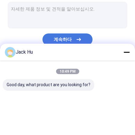
자체 추진의 컨베이어 벨트식 적재기
견인 트랙터
물 서비스 트럭
계속하다
화장실 서비스 트럭
Jack Hu
공항 여객 버스
우리의 카테고리
항공기 버스
10:49 PM
비행기 갈아타기 버스
Good day, what product are you looking for?
Xinfa 공항 장비
낮은 지면 버스
공항 앞치마 버스
체더링 트럭
자체 추진의 승객
비행장 셔틀 버스