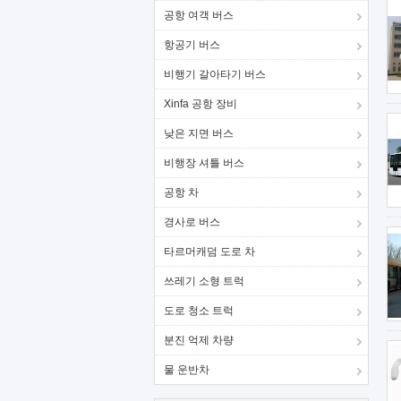
공항 여객 버스
항공기 버스
비행기 갈아타기 버스
Xinfa 공항 장비
낮은 지면 버스
비행장 셔틀 버스
공항 차
경사로 버스
타르머캐덤 도로 차
쓰레기 소형 트럭
도로 청소 트럭
분진 억제 차량
물 운반차