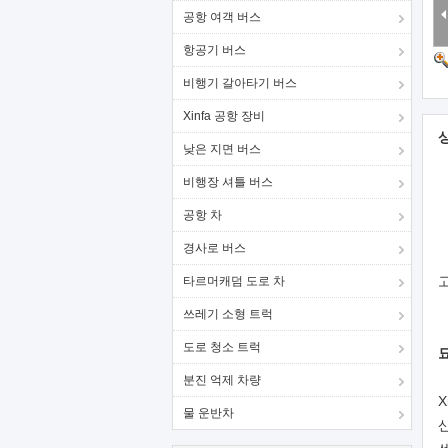
공항 여객 버스
항공기 버스
비행기 갈아타기 버스
Xinfa 공항 장비
낮은 지면 버스
비행장 셔틀 버스
공항 차
경사로 버스
고
타르머캐덤 도로 차
쓰레기 소형 트럭
도로 청소 트럭
분진 억제 차량
X
물 운반차