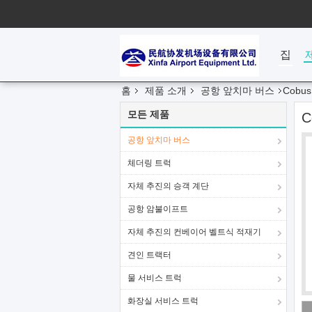
집
홈
제품 소개
공항 앞치마 버스
Cobu
모든 제품
C
공항 앞치마 버스
체더링 트럭
자체 추진의 승객 계단
공항 암불이프트
자체 추진의 컨베이어 벨트식 적재기
견인 트랙터
물 서비스 트럭
화장실 서비스 트럭