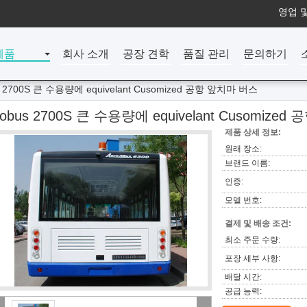
영업 및
제품
회사 소개
공장 견학
품질 관리
문의하기
s 2700S 큰 수용량에 equivelant Cusomized 공항 앞치마 버스
obus 2700S 큰 수용량에 equivelant Cusomize
제품 상세 정보:
원래 장소:
브랜드 이름:
인증:
모델 번호:
결제 및 배송 조건:
최소 주문 수량:
포장 세부 사항:
배달 시간:
공급 능력: