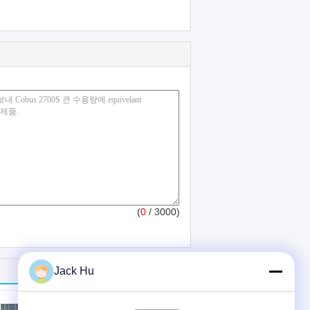
(
0
/ 3000)
Jack Hu