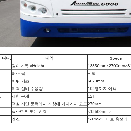
아니다.
내역
Specs
.
길이 × 폭 ×Height
13850mm×2700mm×3
.
버스 몸
선택
.
바퀴 기초
6670mm
.
여객 설비 수용량
102명까지 여객
.
제한 무게
12T
.
객실 지면 문턱에서 지상에 가지가지 고도
270mm
.
최소한도 도는 반경
<13500mm>
.
엔진
4-strok의 터보 충전기