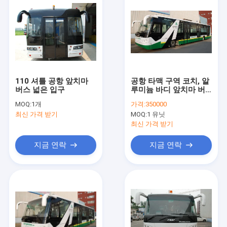
110 셔틀 공항 앞치마
공항 타맥 구역 코치, 알
버스 넓은 입구
루미늄 바디 앞치마 버
스
MOQ:
1개
가격:
350000
최신 가격 받기
MOQ:
1 유닛
최신 가격 받기
지금 연락
지금 연락
집
제품
회사 소개