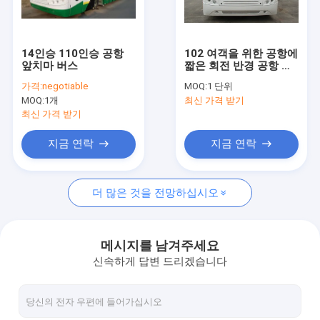
공장 견학
품질 관리
14인승 110인승 공항
102 여객을 위한 공항에
앞치마 버스
짧은 회전 반경 공항 앞
문의하기
치마 버스 근거리 왕복
가격:
negotiable
MOQ:
1 단위
버스
MOQ:
1개
최신 가격 받기
소식
최신 가격 받기
조회를 요청하다
지금 연락
지금 연락
더 많은 것을 전망하십시오
공항 앞치마 버스
체더링 트럭
메시지를 남겨주세요
신속하게 답변 드리겠습니다
자체 추진의 승객 계단
공항 암불이프트