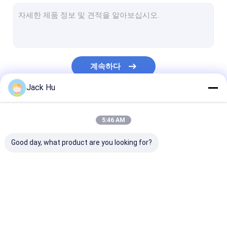
자체 추진의 컨베이어 벨트식 적재기
견인 트랙터
물 서비스 트럭
계속하다
화장실 서비스 트럭
Jack Hu
공항 여객 버스
우리의 카테고리
항공기 버스
5:46 AM
비행기 갈아타기 버스
Good day, what product are you looking for?
Xinfa 공항 장비
낮은 지면 버스
공항 앞치마 버스
체더링 트럭
자체 추진의 승객
비행장 셔틀 버스