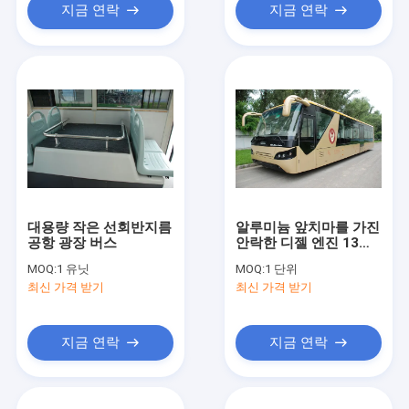
지금 연락
지금 연락
대용량 작은 선회반지름
알루미늄 앞치마를 가진
공항 광장 버스
안락한 디젤 엔진 13
Seater 공항 앞치마 버
MOQ:
1 유닛
MOQ:
1 단위
스
최신 가격 받기
최신 가격 받기
지금 연락
지금 연락