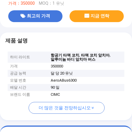
가격：350000
MOQ：1 유닛
최고의 가격
지금 연락
제품 설명
,
,
항공기 타맥 코치
타맥 코치 앞치마
하이 라이트
알루미늄 바디 앞치마 버스
가격
350000
공급 능력
달 당 20 유닛
모델 번호
AeroABus6300
배달 시간
90 일
브랜드 이름
CIMC
더 많은 것을 전망하십시오