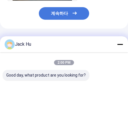
계속하다
추천된 제품
Jack Hu
2:00 PM
Good day, what product are you looking for?
기본적으로 고급스러운
항공사 활주로는 공항,
엑스인파 가득 찬
Tarmac 버스 완전 에
높은 안전을 코치합니다
공항 일반인 버스 
어컨
밀리미터 차축 
최고의 가격
최고의 가격
최고의 