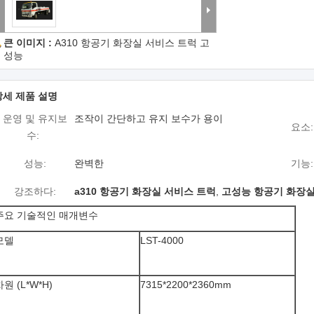
큰 이미지 :
A310 항공기 화장실 서비스 트럭 고
성능
상세 제품 설명
운영 및 유지보
조작이 간단하고 유지 보수가 용이
요소:
수:
성능:
완벽한
기능:
강조하다:
a310 항공기 화장실 서비스 트럭
,
고성능 항공기 화장실
주요 기술적인 매개변수
모델
LST-4000
차원 (L*W*H)
7315*2200*2360mm