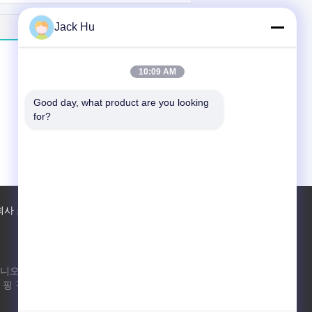
Jack Hu
10:09 AM
Good day, what product are you looking 
for?
회사 소개
공장 투어
접촉
사이트맵
니오 97 Changping 도로, Shahe 도시, 창
핑 구, 베이징, 중화 인민 공화국, 102206
xf.hyt@stas.cimc.com