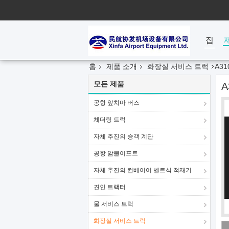
집
홈
제품 소개
화장실 서비스 트럭
A3
모든 제품
공항 앞치마 버스
체더링 트럭
자체 추진의 승객 계단
공항 암불이프트
자체 추진의 컨베이어 벨트식 적재기
견인 트랙터
물 서비스 트럭
화장실 서비스 트럭