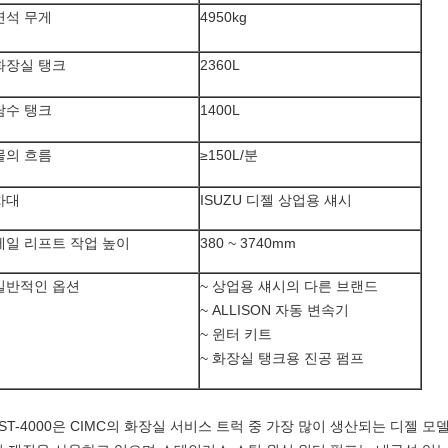
연석 무게
4950kg
화장실 탱크
2360L
담수 탱크
1400L
물의 흐름
≥150L/분
차대
ISUZU 디젤 상업용 섀시
테일 리프트 작업 높이
380 ~ 3740mm
일반적인 옵션
~ 상업용 섀시의 다른 브랜드
~ ALLISON 자동 변속기
~ 윈터 키트
~ 화장실 탱크용 진공 펌프
LST-4000은 CIMC의 화장실 서비스 트럭 중 가장 많이 생산되는 디젤 