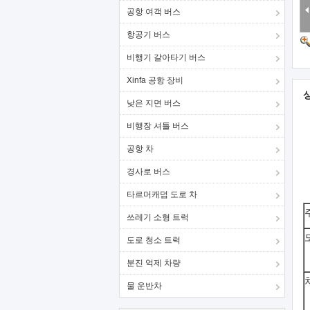
공항 여객 버스
항공기 버스
비행기 갈아타기 버스
Xinfa 공항 장비
낮은 지면 버스
비행장 셔틀 버스
공항 차
경사로 버스
타르머캐덤 도로 차
쓰레기 소형 트럭
도로 청소 트럭
분진 억제 차량
물 운반차