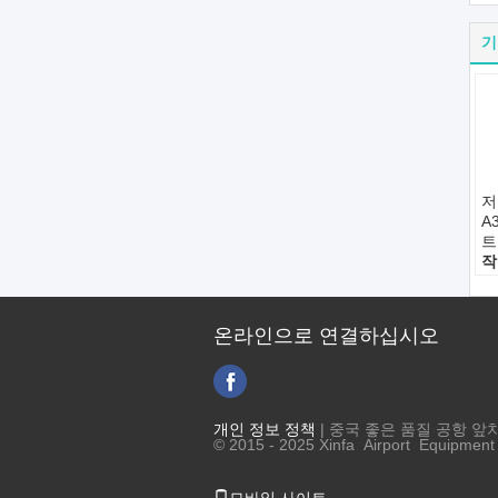
기
저
A
트
작
한
기
가
온라인으로 연결하십시오
에
특
개인 정보 정책
| 중국 좋은 품질 공항 앞
© 2015 - 2025 Xinfa Airport Equipment L