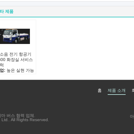
타 제품
소음 전기 항공기
300 화장실 서비스
럭
업:
높은 실현 가능
 작동
능:
효율성과 실현
능
홈
제품 소개
너지:
전기 같은
성:
환경 친화적 인
치마 버스 협력 업체.
아
td.. All Rights Reserved.