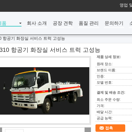
영업 및
제품
회사 소개
공장 견학
품질 관리
문의하기
10 항공기 화장실 서비스 트럭 고성능
A310 항공기 화장실 서비스 트럭 고성능
제품 상세 정보:
원래 장소:
브랜드 이름:
인증:
모델 번호:
결제 및 배송 조건:
최소 주문 수량:
가격:
배달 시간:
공급 능력:
접촉