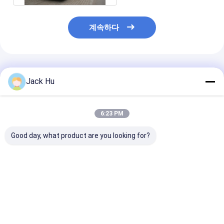
계속하다
추천된 제품
Jack Hu
6:23 PM
Good day, what product are you looking for?
전기 강화된 앞치마 버
큰 수용량 낮은 탄소 합
Cobus3000S 
스 AEROABUS-
금 Cobus 2700 버스와
객 수용량과 동등
6300EV 패배 COBUS
동등한 항공기 버스 도
은 비행장 셔틀 
시 비행장 셔틀
최고의 가격
최고의 가격
최고의 