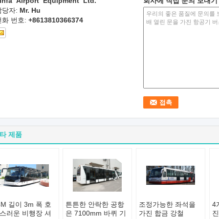
infa Airport Equipment Ltd.
회사에 직접 문의 보내기
담당자:
Mr. Hu
전화 번호:
+8613810366374
타 제품
4M 길이 3m 폭 호
튼튼한 안락한 공항
조정가능한 좌석을
4
스러운 비행장 셔
은 7100mm 바퀴 기
가진 합금 강철
진