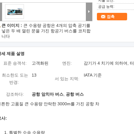
지불 조건:
공급 능력:
접촉
큰 이미지 :
큰 수용량 공항은 4개의 압축 공기를
넣은 두 배 열린 문을 가진 항공기 버스를 코치합
니다
상세 제품 설명
표준 승객석:
고객화된
엔진:
감기가 4 치기에 의하여, 
최소한도 도는
13
IATA 기준
서 있는 지역:
반경:
강조하다:
공항 앞치마 버스
,
공항 버스
튼튼한 고품질 큰 수용량 안락한 3000m를 가진 공항 차
묘사:
1. 특별한 수송 수용량