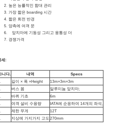
2. 높은 능률적인 함대 관리
3. 가장 짧은 boarding 시간
4. 짧은 회전 반경
5. 양측에 여객 문
6. 앞치마에 기동성 그리고 융통성 더
7. 경쟁가격
명세:
아니다.
내역
Specs
.
길이 × 폭 ×Height
13m×3m×3m
.
버스 몸
알루미늄 앞치마;
.
바퀴 기초
6m
.
여객 설비 수용량
IATA에 순응하여 14개의 좌석,
.
제한 무게
12T
.
지상에 가지가지 고도
270mm