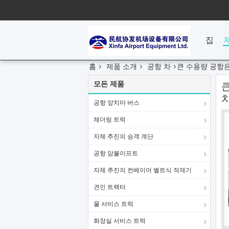
집
홈
제품 소개
공항 차
큰 수용량 공항은
모든 제품
공항 앞치마 버스
체더링 트럭
자체 추진의 승객 계단
공항 암불이프트
자체 추진의 컨베이어 벨트식 적재기
견인 트랙터
물 서비스 트럭
화장실 서비스 트럭