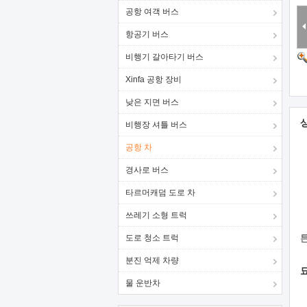
공항 여객 버스
항공기 버스
비행기 갈아타기 버스
Xinfa 공항 장비
낮은 지면 버스
비행장 셔틀 버스
공항 차
경사로 버스
타르머캐덤 도로 차
쓰레기 소형 트럭
도로 청소 트럭
분진 억제 차량
물 운반차