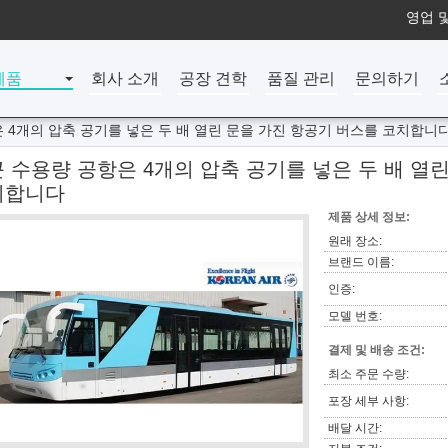
영업 및
제품
회사 소개
공장 견학
품질 관리
문의하기
 4개의 압축 공기를 넣은 두 배 열린 문을 가진 항공기 버스를 코치합니
큰 수용량 공항은 4개의 압축 공기를 넣은 두 배 열
치합니다
제품 상세 정보:
원래 장소:
브랜드 이름:
인증:
모델 번호:
결제 및 배송 조건:
최소 주문 수량:
포장 세부 사항:
배달 시간: