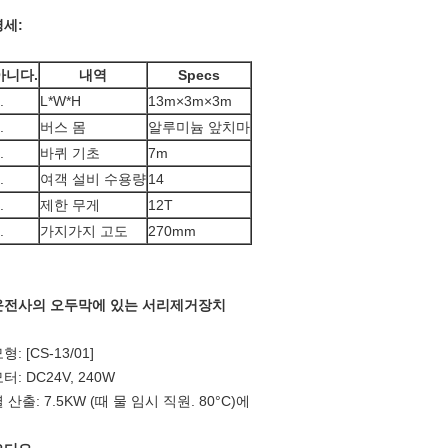
명세:
아니다.
내역
Specs
.
L*W*H
13m×3m×3m
.
버스 몸
알루미늄 앞치마
.
바퀴 기초
7m
.
여객 설비 수용량
14
.
제한 무게
12T
.
가지가지 고도
270mm
운전사의 오두막에 있는 서리제거장치
형: [CS-13/01]
터: DC24V, 240W
 산출: 7.5KW (때 물 임시 직원. 80°C)에