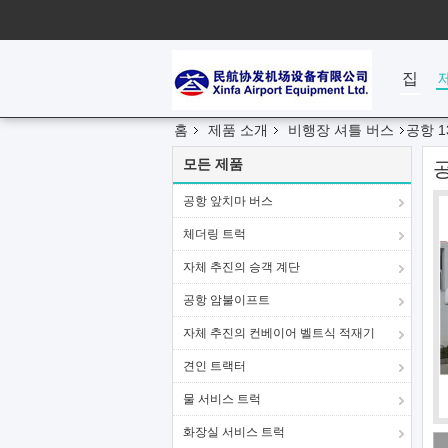
집
홈
제품 소개
비행장 셔틀 버스
공항 
모든 제품
공항 앞치마 버스
체더링 트럭
자체 추진의 승객 계단
공항 암불이프트
자체 추진의 컨베이어 벨트식 적재기
견인 트랙터
물 서비스 트럭
화장실 서비스 트럭