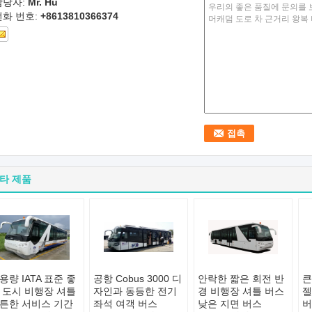
담당자:
Mr. Hu
전화 번호:
+8613810366374
타 제품
용량 IATA 표준 좋
공항 Cobus 3000 디
안락한 짧은 회전 반
큰
 도시 비행장 셔틀
자인과 동등한 전기
경 비행장 셔틀 버스
젤
튼한 서비스 기간
좌석 여객 버스
낮은 지면 버스
버