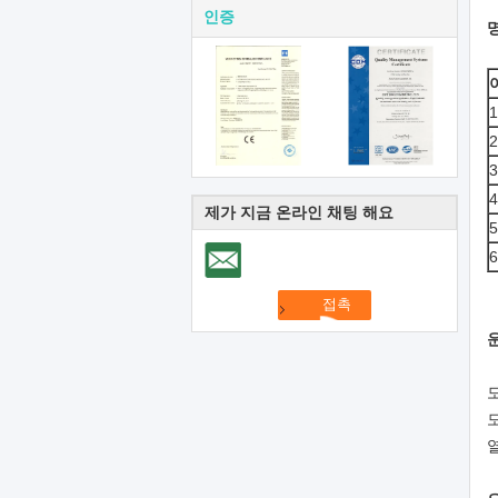
인증
1
2
3
4
제가 지금 온라인 채팅 해요
5
6
모
모
열