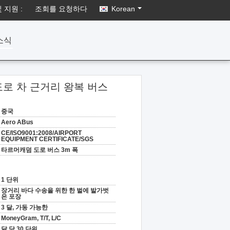
 지원 :
조회를 요청하다
Korean
소식
도로 차 근거리 왕복 버스
중국
Aero ABus
CE/ISO9001:2008/AIRPORT
EQUIPMENT CERTIFICATE/SGS
타르머캐덤 도로 버스 3m 폭
1 단위
장거리 바다 수송을 위한 한 벌에 발가벗
은 포장
3 달, 가동 가능한
MoneyGram, T/T, L/C
달 당 30 단위