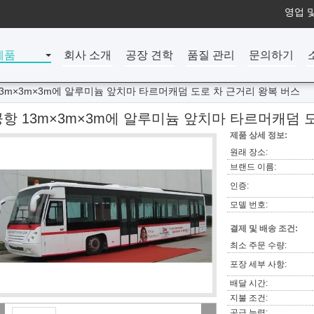
영업 및
제품
회사 소개
공장 견학
품질 관리
문의하기
13m×3m×3m에 알루미늄 앞치마 타르머캐덤 도로 차 근거리 왕복 버스
공항 13m×3m×3m에 알루미늄 앞치마 타르머캐덤 
제품 상세 정보:
원래 장소:
브랜드 이름:
인증:
모델 번호:
결제 및 배송 조건:
최소 주문 수량:
포장 세부 사항:
배달 시간:
지불 조건:
공급 능력: