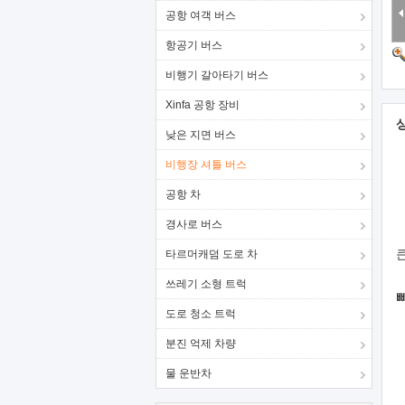
공항 여객 버스
항공기 버스
비행기 갈아타기 버스
Xinfa 공항 장비
낮은 지면 버스
비행장 셔틀 버스
공항 차
경사로 버스
타르머캐덤 도로 차
쓰레기 소형 트럭
도로 청소 트럭
분진 억제 차량
물 운반차