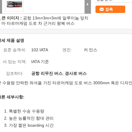
접촉
큰 이미지 :
공항 13m×3m×3m에 알루미늄 앞치
마 타르머캐덤 도로 차 근거리 왕복 버스
상세 제품 설명
표준 승객석:
102 IATA
엔진:
커 민스
서 있는 지역:
IATA 기준
강조하다:
공항 리무진 버스
,
경사로 버스
큰 수용량 안락한 좌석을 가진 타르머캐덤 도로 버스 3000mm 폭은 디
빠른 세부사항:
1. 특별한 수송 수용량
2. 높은 능률적인 함대 관리
3. 가장 짧은 boarding 시간