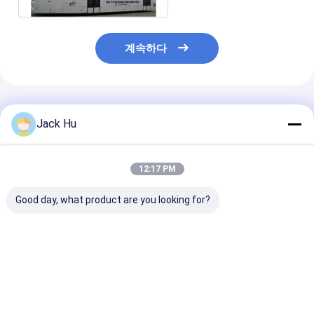
계속하다
추천된 제품
Jack Hu
12:17 PM
Good day, what product are you looking for?
큰 수용량 및 주문을 받
안락하게 큰 수용량 비
Cummins Eng
아서 만들어진 훈장을
행장 셔틀 버스 5300
임금 에어 컨디
가진 비행기 갈아타기
112명까지 여객
가진 알루미늄 몸
버스 A5300
기 갈아타기 버
최고의 가격
최고의 가격
최고의 