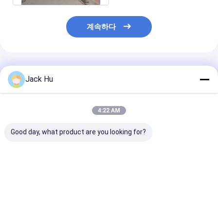
계속하다
추천된 제품
Jack Hu
4:22 AM
Good day, what product are you looking for?
전기 강화된 앞치마 버
큰 수용량 낮은 탄소 합
Cobus3000S 
스 AEROABUS-
금 Cobus 2700 버스와
객 수용량과 동등
6300EV 패배 COBUS
동등한 항공기 버스 도
은 비행장 셔틀 
시 비행장 셔틀
최고의 가격
최고의 가격
최고의 