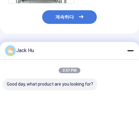
계속하다
추천된 제품
Jack Hu
3:57 PM
Good day, what product are you looking for?
전기 강화된 앞치마 버
큰 수용량 낮은 탄소 합
Cobus3000S 
스 AEROABUS-
금 Cobus 2700 버스와
객 수용량과 동등
6300EV 패배 COBUS
동등한 항공기 버스 도
은 비행장 셔틀 
시 비행장 셔틀
최고의 가격
최고의 가격
최고의 