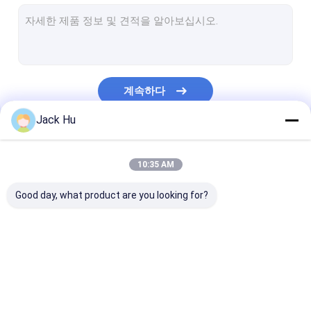
자체 추진의 컨베이어 벨트식 적재기
견인 트랙터
물 서비스 트럭
계속하다
화장실 서비스 트럭
Jack Hu
공항 여객 버스
우리의 카테고리
항공기 버스
10:35 AM
비행기 갈아타기 버스
Good day, what product are you looking for?
Xinfa 공항 장비
낮은 지면 버스
공항 앞치마 버스
체더링 트럭
자체 추진의 승객
비행장 셔틀 버스