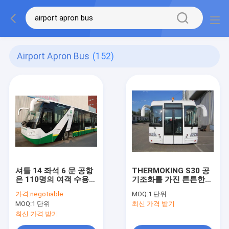
Airport Apron Bus
(152)
셔틀 14 좌석 6 문 공항
THERMOKING S30 공
은 110명의 여객 수용량
기조화를 가진 튼튼한
을 위한 디젤 엔진을 마
12250kg Xinfa 공항 장
가격:
negotiable
MOQ:
1 단위
칩니다
비
MOQ:
1 단위
최신 가격 받기
최신 가격 받기