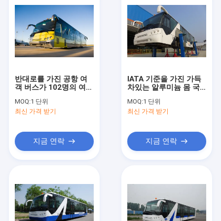
반대로를 가진 공항 여
IATA 기준을 가진 가득
객 버스가 102명의 여객
차있는 알루미늄 몸 국
낮은 지면에 의하여 - 미
제 공항 버스 항공기 버
MOQ:
1 단위
MOQ:
1 단위
끄러짐 고무 지면 버스
스
최신 가격 받기
최신 가격 받기
로 갑니다
지금 연락
지금 연락
집
제품
회사 소개