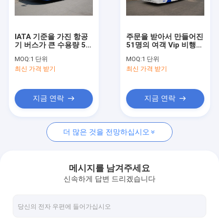
공장 견학
품질 관리
IATA 기준을 가진 항공
주문을 받아서 만들어진
기 버스가 큰 수용량 51
51명의 여객 Vip 비행장
문의하기
여객 비행장 셔틀에 의
셔틀 항공기 버스
MOQ:
1 단위
MOQ:
1 단위
하여 버스로 갑니다
10600mm×2700mm×317
최신 가격 받기
최신 가격 받기
소식
조회를 요청하다
지금 연락
지금 연락
더 많은 것을 전망하십시오
공항 앞치마 버스
체더링 트럭
메시지를 남겨주세요
신속하게 답변 드리겠습니다
자체 추진의 승객 계단
공항 암불이프트