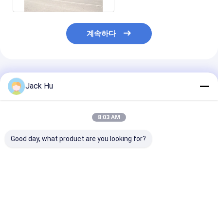
계속하다
추천된 제품
Jack Hu
8:03 AM
Good day, what product are you looking for?
큰 수용량 및 주문을 받
안락하게 큰 수용량 비
Cummins Eng
아서 만들어진 훈장을
행장 셔틀 버스 5300
임금 에어 컨디
가진 비행기 갈아타기
112명까지 여객
가진 알루미늄 몸
버스 A5300
기 갈아타기 버
최고의 가격
최고의 가격
최고의 