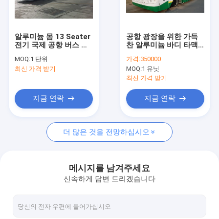
공장 견학
품질 관리
알루미늄 몸 13 Seater
공항 광장을 위한 가득
전기 국제 공항 버스 공
찬 알루미늄 바디 타맥
문의하기
항 차
감독
MOQ:
1 단위
가격:
350000
최신 가격 받기
MOQ:
1 유닛
소식
최신 가격 받기
조회를 요청하다
지금 연락
지금 연락
더 많은 것을 전망하십시오
공항 앞치마 버스
체더링 트럭
메시지를 남겨주세요
신속하게 답변 드리겠습니다
자체 추진의 승객 계단
공항 암불이프트