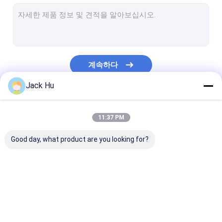
자체 추진의 컨베이어 벨트식 적재기
견인 트랙터
물 서비스 트럭
계속하다
화장실 서비스 트럭
Jack Hu
공항 여객 버스
우리의 카테고리
항공기 버스
11:37 PM
비행기 갈아타기 버스
Good day, what product are you looking for?
Xinfa 공항 장비
낮은 지면 버스
공항 앞치마 버스
체더링 트럭
자체 추진의 승객
비행장 셔틀 버스